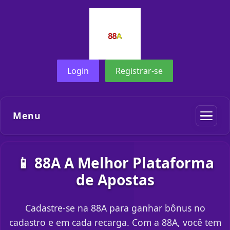
Login
Registrar-se
Menu
📱 88A A Melhor Plataforma
de Apostas
Cadastre-se na 88A para ganhar bônus no
cadastro e em cada recarga. Com a 88A, você tem