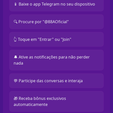
📱 Baixe o app Telegram no seu dispositivo
🔍 Procure por "@88AOficial"
👆 Toque em "Entrar" ou "Join"
🔔 Ative as notificações para não perder
nada
💬 Participe das conversas e interaja
🎁 Receba bônus exclusivos
automaticamente