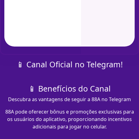
📱 Canal Oficial no Telegram!
📱 Benefícios do Canal
Descubra as vantagens de seguir a 88A no Telegram
88A pode oferecer bônus e promoções exclusivas para
os usuários do aplicativo, proporcionando incentivos
adicionais para jogar no celular.