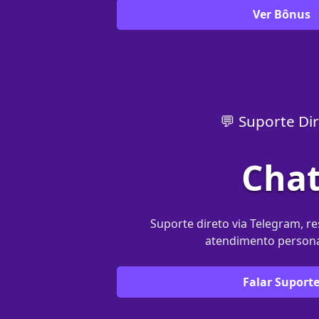
Ver Bônus
💬 Suporte Di
Cha
Suporte direto via Telegram, r
atendimento persona
Falar Suport