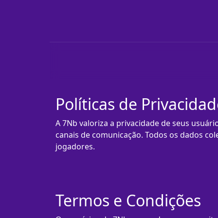
Políticas de Privacida
A 7Nb valoriza a privacidade de seus usuár
canais de comunicação. Todos os dados cole
jogadores.
Termos e Condições