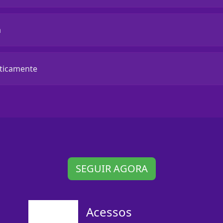
a
aticamente
SEGUIR AGORA
Acessos