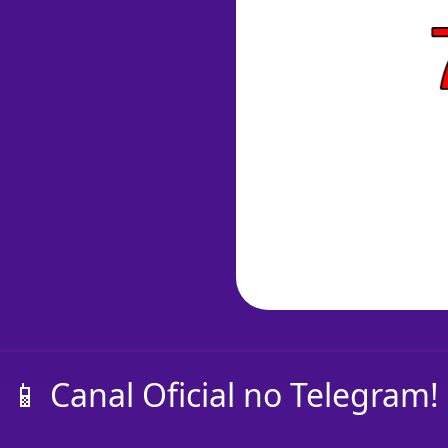
📱 Canal Oficial no Telegram!