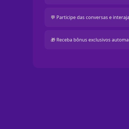
💬 Participe das conversas e interaj
🎁 Receba bônus exclusivos autom