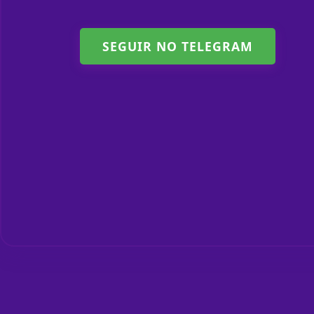
SEGUIR NO TELEGRAM