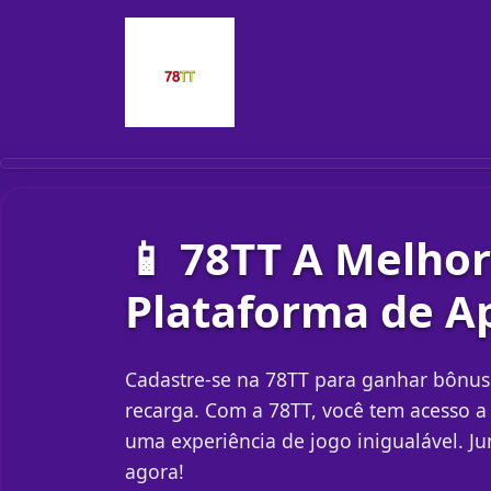
📱 78TT A Melhor
Plataforma de A
Cadastre-se na 78TT para ganhar bônus
recarga. Com a 78TT, você tem acesso a
uma experiência de jogo inigualável. J
agora!