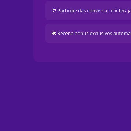
💬 Participe das conversas e interaj
🎁 Receba bônus exclusivos autom