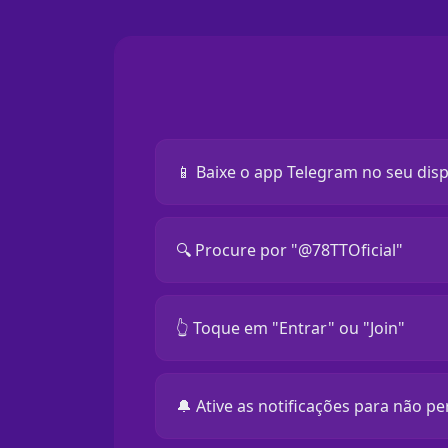
📱 Baixe o app Telegram no seu disp
🔍 Procure por "@78TTOficial"
👆 Toque em "Entrar" ou "Join"
🔔 Ative as notificações para não p