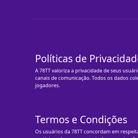
Políticas de Privacida
A 78TT valoriza a privacidade de seus usuá
canais de comunicação. Todos os dados cole
jogadores.
Termos e Condições
Os usuários da 78TT concordam em respeitar