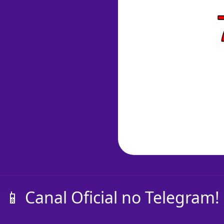
📱 Canal Oficial no Telegram!