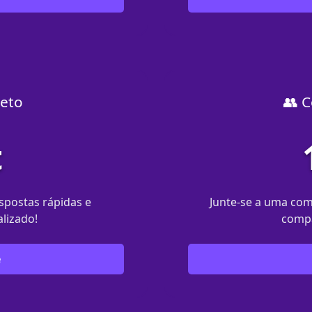
reto
👥 
t
espostas rápidas e
Junte-se a uma com
lizado!
compa
e