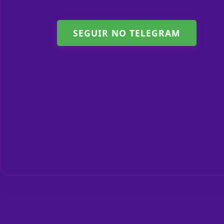
SEGUIR NO TELEGRAM