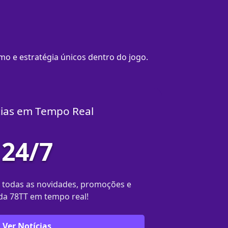
tmo e estratégia únicos dentro do jogo.
cias em Tempo Real
24/7
e todas as novidades, promoções e
da 78TT em tempo real!
Ver Notícias