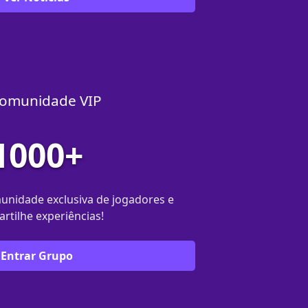
Comunidade VIP
1000+
unidade exclusiva de jogadores e
rtilhe experiências!
Entrar Grupo