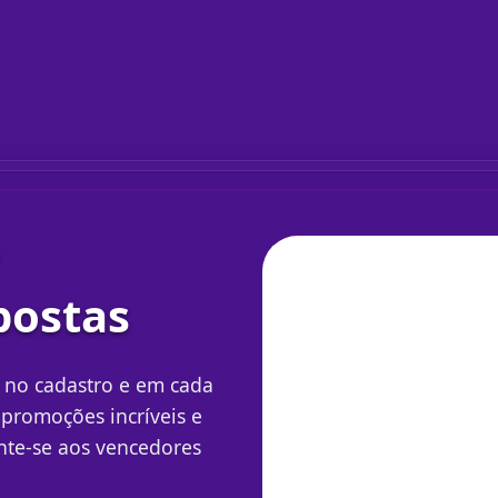
postas
 no cadastro e em cada
 promoções incríveis e
unte-se aos vencedores