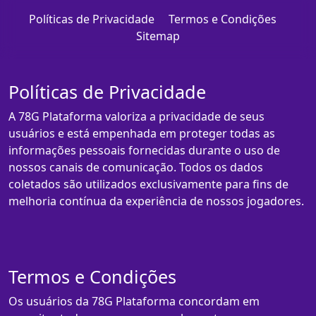
Políticas de Privacidade
Termos e Condições
Sitemap
Políticas de Privacidade
A 78G Plataforma valoriza a privacidade de seus
usuários e está empenhada em proteger todas as
informações pessoais fornecidas durante o uso de
nossos canais de comunicação. Todos os dados
coletados são utilizados exclusivamente para fins de
melhoria contínua da experiência de nossos jogadores.
Termos e Condições
Os usuários da 78G Plataforma concordam em