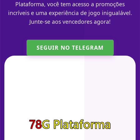
Plataforma, você tem acesso a promoções
incríveis e uma experiência de jogo inigualável.
Junte-se aos vencedores agora!
SEGUIR NO TELEGRAM