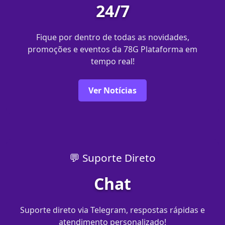
24/7
Fique por dentro de todas as novidades,
promoções e eventos da 78G Plataforma em
tempo real!
Ver Notícias
💬 Suporte Direto
Chat
Suporte direto via Telegram, respostas rápidas e
atendimento personalizado!