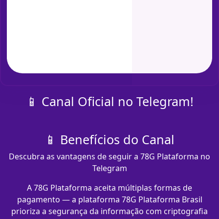
📱 Canal Oficial no Telegram!
📱 Benefícios do Canal
Descubra as vantagens de seguir a 78G Plataforma no
Telegram
A 78G Plataforma aceita múltiplas formas de
pagamento — a plataforma 78G Plataforma Brasil
prioriza a segurança da informação com criptografia