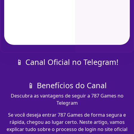
📱 Canal Oficial no Telegram!
📱 Benefícios do Canal
Descubra as vantagens de seguir a 787 Games no
Telegram
Se você deseja entrar 787 Games de forma segura e
rápida, chegou ao lugar certo. Neste artigo, vamos
explicar tudo sobre o processo de login no site oficial