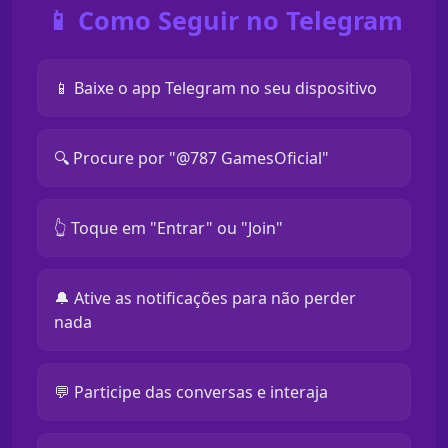
📱 Como Seguir no Telegram
📱 Baixe o app Telegram no seu dispositivo
🔍 Procure por "@787 GamesOficial"
👆 Toque em "Entrar" ou "Join"
🔔 Ative as notificações para não perder
nada
💬 Participe das conversas e interaja