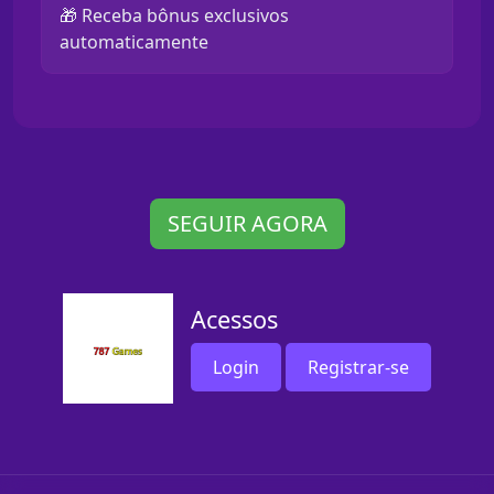
🎁 Receba bônus exclusivos
automaticamente
SEGUIR AGORA
Acessos
Login
Registrar-se