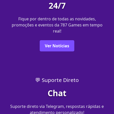
24/7
Fique por dentro de todas as novidades,
promoções e eventos da 787 Games em tempo
real!
Ver Notícias
💬 Suporte Direto
Chat
Suporte direto via Telegram, respostas rápidas e
atendimento personalizado!