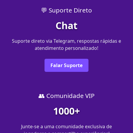
💬 Suporte Direto
Chat
Suporte direto via Telegram, respostas rápidas e
atendimento personalizado!
Falar Suporte
👥 Comunidade VIP
1000+
Junte-se a uma comunidade exclusiva de