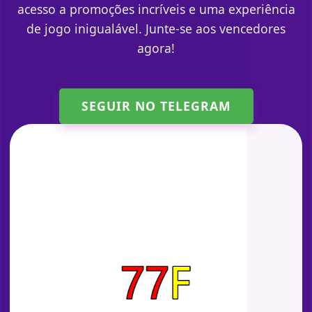
acesso a promoções incríveis e uma experiência
de jogo inigualável. Junte-se aos vencedores
agora!
SEGUIR NO TELEGRAM