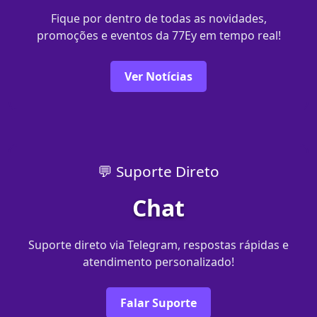
Fique por dentro de todas as novidades,
promoções e eventos da 77Ey em tempo real!
Ver Notícias
💬 Suporte Direto
Chat
Suporte direto via Telegram, respostas rápidas e
atendimento personalizado!
Falar Suporte