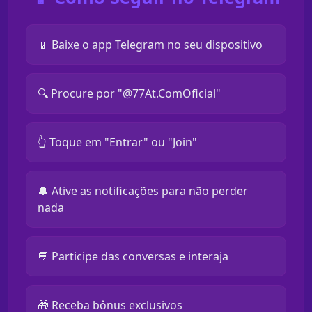
📱 Baixe o app Telegram no seu dispositivo
🔍 Procure por "@77At.ComOficial"
👆 Toque em "Entrar" ou "Join"
🔔 Ative as notificações para não perder
nada
💬 Participe das conversas e interaja
🎁 Receba bônus exclusivos