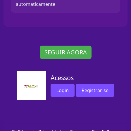
automaticamente
SEGUIR AGORA
Acessos
Login
Registrar-se