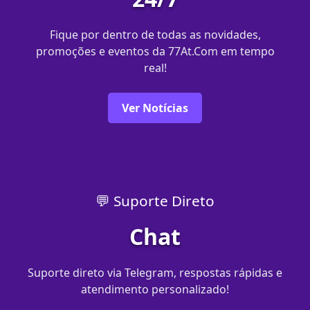
Fique por dentro de todas as novidades,
promoções e eventos da 77At.Com em tempo
real!
Ver Notícias
💬 Suporte Direto
Chat
Suporte direto via Telegram, respostas rápidas e
atendimento personalizado!