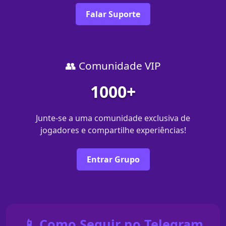
Falar Suporte
👥 Comunidade VIP
1000+
Junte-se a uma comunidade exclusiva de
jogadores e compartilhe experiências!
Entrar Grupo
📱 Como Seguir no Telegram