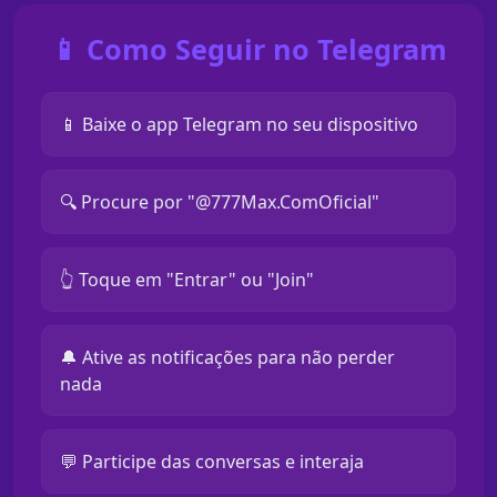
📱 Como Seguir no Telegram
📱 Baixe o app Telegram no seu dispositivo
🔍 Procure por "@777Max.ComOficial"
👆 Toque em "Entrar" ou "Join"
🔔 Ative as notificações para não perder
nada
💬 Participe das conversas e interaja