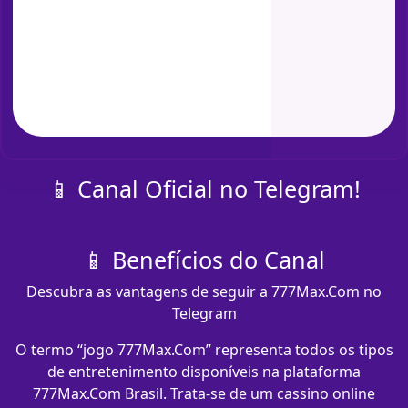
📱 Canal Oficial no Telegram!
📱 Benefícios do Canal
Descubra as vantagens de seguir a 777Max.Com no
Telegram
O termo “jogo 777Max.Com” representa todos os tipos
de entretenimento disponíveis na plataforma
777Max.Com Brasil. Trata-se de um cassino online