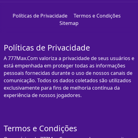
Políticas de Privacidade
Termos e Condições
Sitemap
Políticas de Privacidade
A 777Max.Com valoriza a privacidade de seus usuários e
está empenhada em proteger todas as informações
pessoais fornecidas durante o uso de nossos canais de
comunicação. Todos os dados coletados são utilizados
exclusivamente para fins de melhoria contínua da
experiência de nossos jogadores.
Termos e Condições