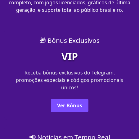
completo, com jogos licenciados, gráficos de última
geração, e suporte total ao público brasileiro.
🎁 Bônus Exclusivos
VIP
Receba bônus exclusivos do Telegram,
promoções especiais e códigos promocionais
únicos!
Ver Bônus
📢 Notícias em Tempo Real