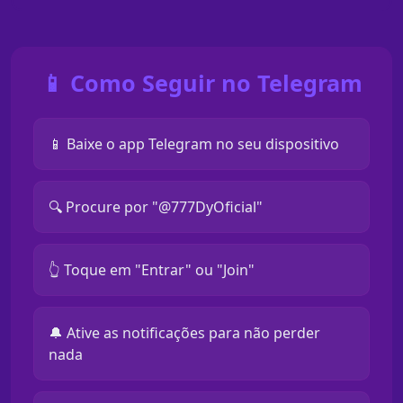
📱 Como Seguir no Telegram
📱 Baixe o app Telegram no seu dispositivo
🔍 Procure por "@777DyOficial"
👆 Toque em "Entrar" ou "Join"
🔔 Ative as notificações para não perder
nada