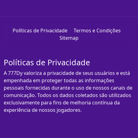
Políticas de Privacidade
Termos e Condições
Sitemap
Políticas de Privacidade
A 777Dy valoriza a privacidade de seus usuários e está
empenhada em proteger todas as informações
pessoais fornecidas durante o uso de nossos canais de
comunicação. Todos os dados coletados são utilizados
exclusivamente para fins de melhoria contínua da
experiência de nossos jogadores.