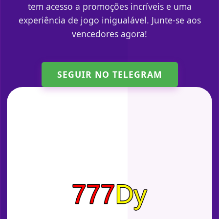
tem acesso a promoções incríveis e uma
experiência de jogo inigualável. Junte-se aos
vencedores agora!
SEGUIR NO TELEGRAM