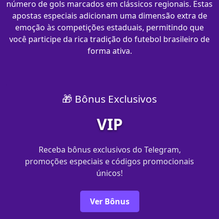
número de gols marcados em clássicos regionais. Estas
apostas especiais adicionam uma dimensão extra de
emoção às competições estaduais, permitindo que
você participe da rica tradição do futebol brasileiro de
forma ativa.
🎁 Bônus Exclusivos
VIP
Receba bônus exclusivos do Telegram,
promoções especiais e códigos promocionais
únicos!
Ver Bônus