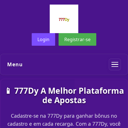
Login
Registrar-se
Menu
📱 777Dy A Melhor Plataforma
de Apostas
Cadastre-se na 777Dy para ganhar bônus no
cadastro e em cada recarga. Com a 777Dy, você