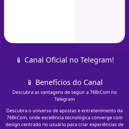
📱 Canal Oficial no Telegram!
📱 Benefícios do Canal
Descubra as vantagens de seguir a 76Br.Com no
Telegram
Descubra o universo de apostas e entretenimento da
76Br.Com, onde excelência tecnológica converge com
design centrado no usuário para criar experiências de