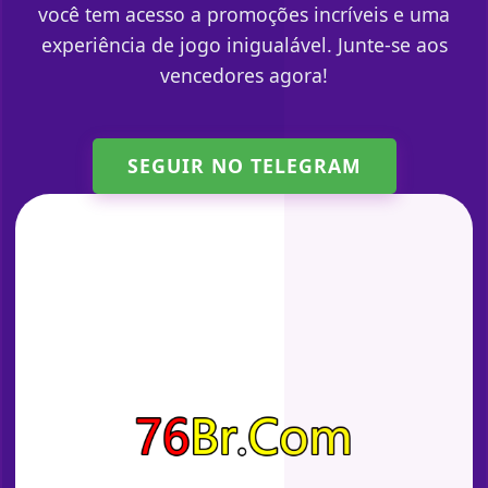
você tem acesso a promoções incríveis e uma
experiência de jogo inigualável. Junte-se aos
vencedores agora!
SEGUIR NO TELEGRAM