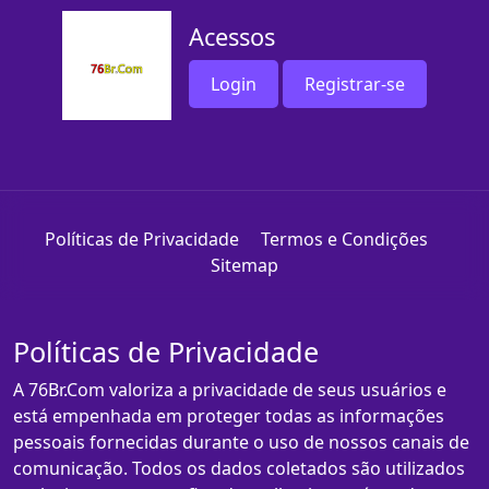
Acessos
Login
Registrar-se
Políticas de Privacidade
Termos e Condições
Sitemap
Políticas de Privacidade
A 76Br.Com valoriza a privacidade de seus usuários e
está empenhada em proteger todas as informações
pessoais fornecidas durante o uso de nossos canais de
comunicação. Todos os dados coletados são utilizados