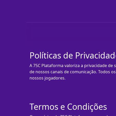
Políticas de Privacida
A 75C Plataforma valoriza a privacidade de
de nossos canais de comunicação. Todos os 
nossos jogadores.
Termos e Condições