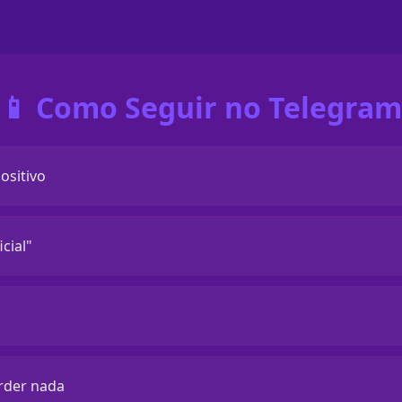
📱 Como Seguir no Telegram
ositivo
cial"
erder nada