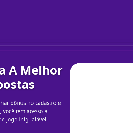
ma A Melhor
postas
nhar bônus no cadastro e
, você tem acesso a
e jogo inigualável.