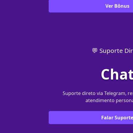
Ver Bônus
💬 Suporte Di
Cha
Suporte direto via Telegram, r
atendimento persona
Falar Suport