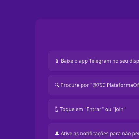
📱 Baixe o app Telegram no seu disp
🔍 Procure por "@75C PlataformaOfi
👆 Toque em "Entrar" ou "Join"
🔔 Ative as notificações para não p