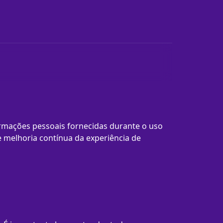
ormações pessoais fornecidas durante o uso
e melhoria contínua da experiência de