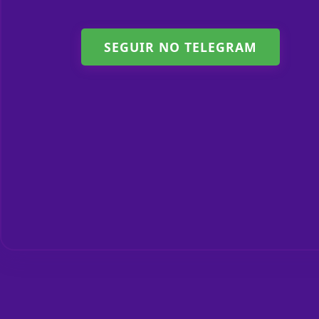
SEGUIR NO TELEGRAM