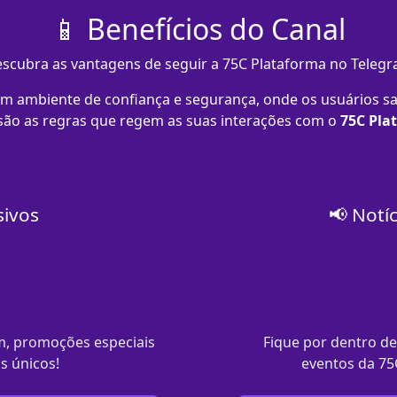
📱 Benefícios do Canal
scubra as vantagens de seguir a 75C Plataforma no Teleg
um ambiente de confiança e segurança, onde os usuários s
 são as regras que regem as suas interações com o
75C Pla
sivos
📢 Notí
m, promoções especiais
Fique por dentro d
s únicos!
eventos da 75