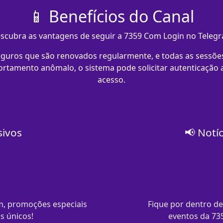
📱 Benefícios do Canal
scubra as vantagens de seguir a 7359 Com Login no Teleg
seguros que são renovados regularmente, e todas as sessõe
rtamento anômalo, o sistema pode solicitar autenticação
acesso.
sivos
📢 Notí
m, promoções especiais
Fique por dentro d
s únicos!
eventos da 73