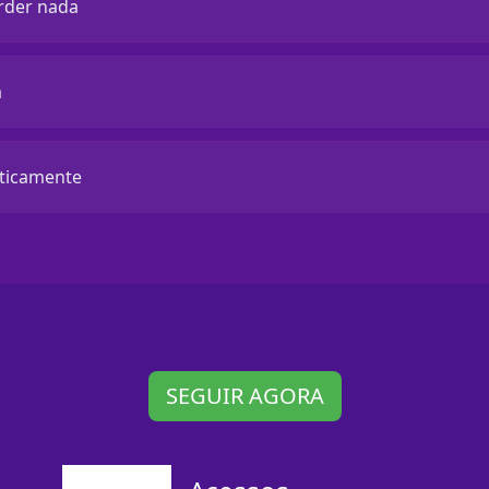
erder nada
a
aticamente
SEGUIR AGORA