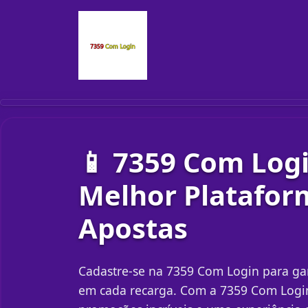
📱 7359 Com Log
Melhor Platafor
Apostas
Cadastre-se na 7359 Com Login para ga
em cada recarga. Com a 7359 Com Login