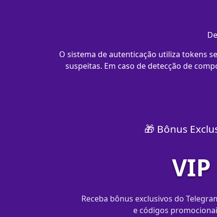
De
O sistema de autenticação utiliza tokens 
suspeitas. Em caso de detecção de compo
🎁 Bônus Exclu
VIP
Receba bônus exclusivos do Telegra
e códigos promocionai