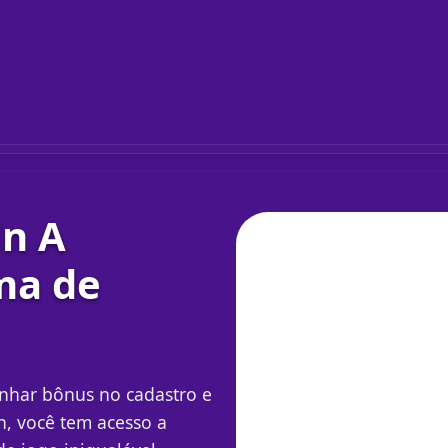
in A
ma de
nhar bônus no cadastro e
, você tem acesso a