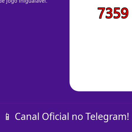
e jogo inigualável.
📱 Canal Oficial no Telegram!