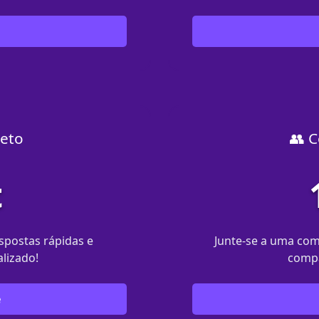
reto
👥 
t
espostas rápidas e
Junte-se a uma com
lizado!
compa
e