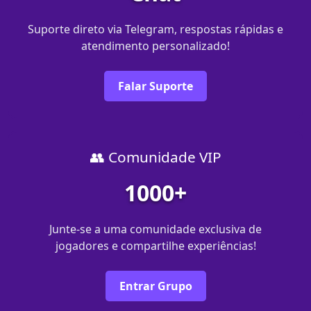
Suporte direto via Telegram, respostas rápidas e
atendimento personalizado!
Falar Suporte
👥 Comunidade VIP
1000+
Junte-se a uma comunidade exclusiva de
jogadores e compartilhe experiências!
Entrar Grupo