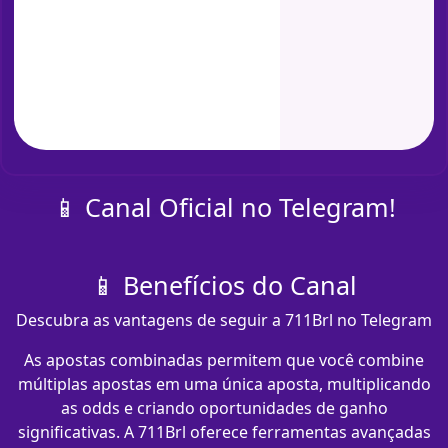
📱 Canal Oficial no Telegram!
📱 Benefícios do Canal
Descubra as vantagens de seguir a 711Brl no Telegram
As apostas combinadas permitem que você combine
múltiplas apostas em uma única aposta, multiplicando
as odds e criando oportunidades de ganho
significativas. A 711Brl oferece ferramentas avançadas