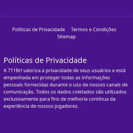
Políticas de Privacidade
Termos e Condições
Sitemap
Políticas de Privacidade
A 711Brl valoriza a privacidade de seus usuários e está
empenhada em proteger todas as informações
pessoais fornecidas durante o uso de nossos canais de
comunicação. Todos os dados coletados são utilizados
exclusivamente para fins de melhoria contínua da
experiência de nossos jogadores.