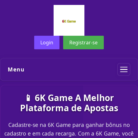
Login
Registrar-se
Menu
📱 6K Game A Melhor
Plataforma de Apostas
Cadastre-se na 6K Game para ganhar bônus no
cadastro e em cada recarga. Com a 6K Game, você