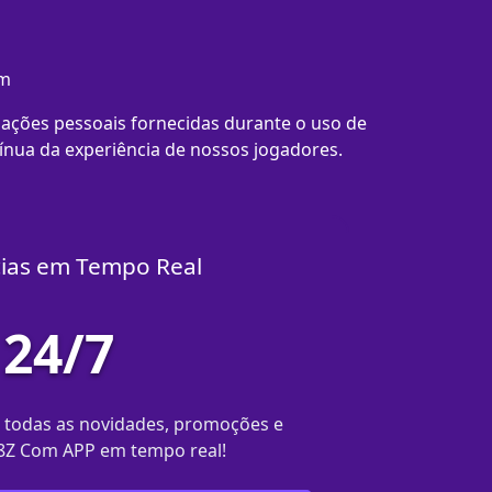
am
ações pessoais fornecidas durante o uso de
tínua da experiência de nossos jogadores.
cias em Tempo Real
24/7
e todas as novidades, promoções e
8Z Com APP em tempo real!