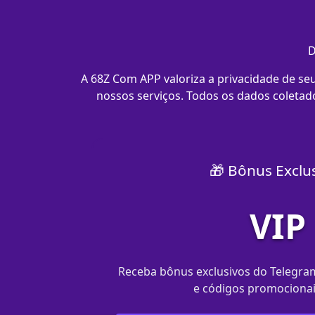
D
A 68Z Com APP valoriza a privacidade de s
nossos serviços. Todos os dados coletado
🎁 Bônus Exclu
VIP
Receba bônus exclusivos do Telegra
e códigos promocionai