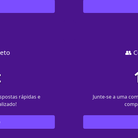
reto
👥 
t
espostas rápidas e
Junte-se a uma com
lizado!
compa
e