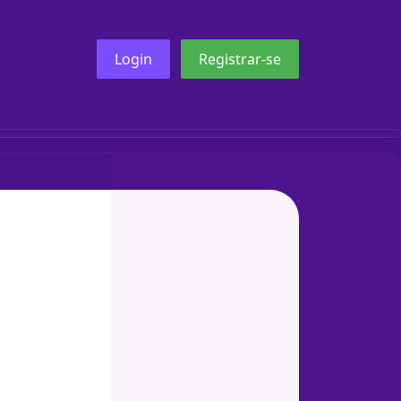
Login
Registrar-se