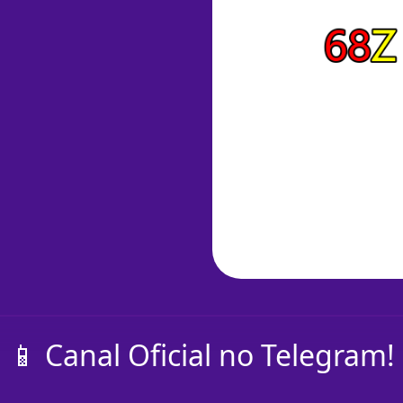
📱 Canal Oficial no Telegram!