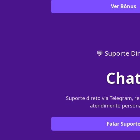
Ver Bônus
💬 Suporte Di
Cha
Suporte direto via Telegram, r
atendimento persona
Falar Suport