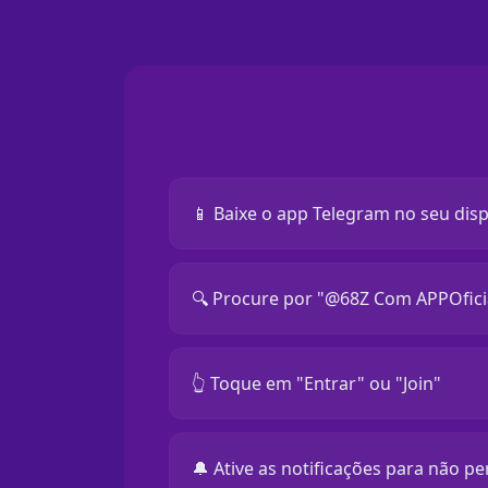
📱 Baixe o app Telegram no seu disp
🔍 Procure por "@68Z Com APPOfici
👆 Toque em "Entrar" ou "Join"
🔔 Ative as notificações para não p