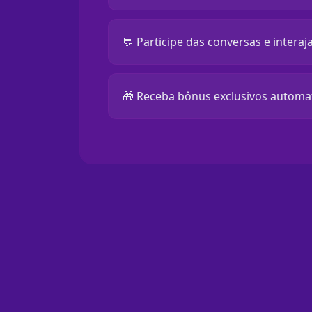
💬 Participe das conversas e interaj
🎁 Receba bônus exclusivos autom