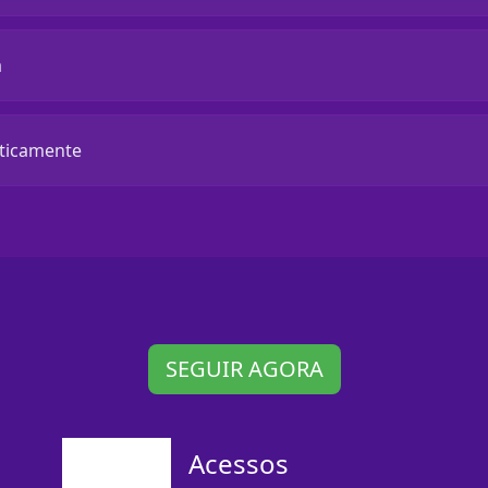
a
aticamente
SEGUIR AGORA
Acessos