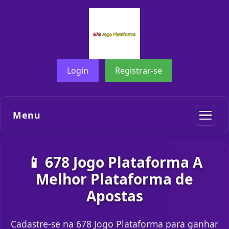
Login
Registrar-se
Menu
📱 678 Jogo Plataforma A
Melhor Plataforma de
Apostas
Cadastre-se na 678 Jogo Plataforma para ganhar