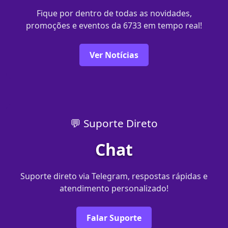
Fique por dentro de todas as novidades,
promoções e eventos da 6733 em tempo real!
Ver Notícias
💬 Suporte Direto
Chat
Suporte direto via Telegram, respostas rápidas e
atendimento personalizado!
Falar Suporte