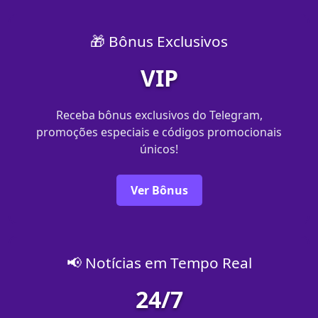
🎁 Bônus Exclusivos
VIP
Receba bônus exclusivos do Telegram,
promoções especiais e códigos promocionais
únicos!
Ver Bônus
📢 Notícias em Tempo Real
24/7