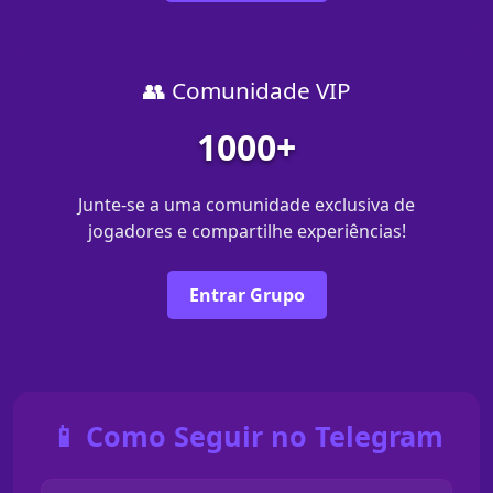
👥 Comunidade VIP
1000+
Junte-se a uma comunidade exclusiva de
jogadores e compartilhe experiências!
Entrar Grupo
📱 Como Seguir no Telegram