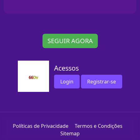
SEGUIR AGORA
Acessos
Login
Registrar-se
Políticas de Privacidade
Termos e Condições
Sitemap