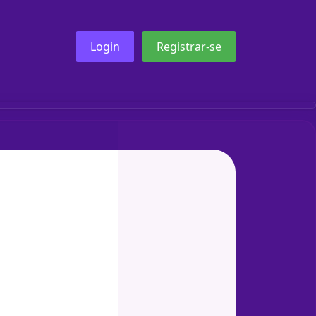
Login
Registrar-se