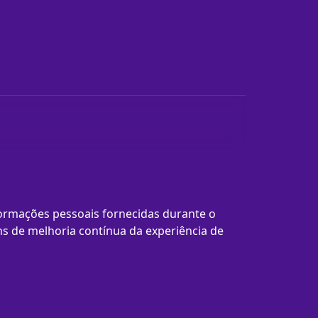
formações pessoais fornecidas durante o
ns de melhoria contínua da experiência de