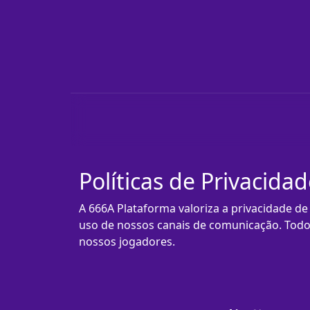
Políticas de Privacida
A 666A Plataforma valoriza a privacidade d
uso de nossos canais de comunicação. Todos
nossos jogadores.