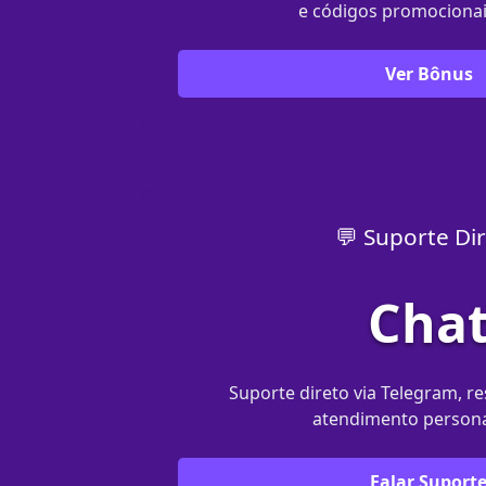
e códigos promocionai
Ver Bônus
💬 Suporte Di
Cha
Suporte direto via Telegram, r
atendimento persona
Falar Suport