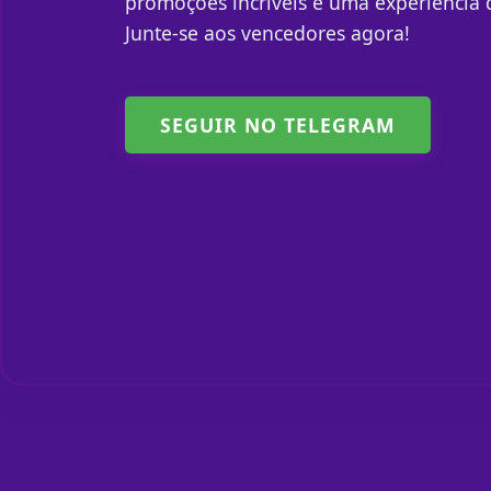
promoções incríveis e uma experiência d
Junte-se aos vencedores agora!
SEGUIR NO TELEGRAM