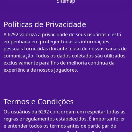
Sitemap
Políticas de Privacidade
A 6292 valoriza a privacidade de seus usuários e está
empenhada em proteger todas as informações
pessoais fornecidas durante o uso de nossos canais de
comunicação. Todos os dados coletados são utilizados
exclusivamente para fins de melhoria contínua da
experiência de nossos jogadores.
Termos e Condições
Os usuários da 6292 concordam em respeitar todas as
regras e regulamentos estabelecidos. É importante ler
e entender todos os termos antes de participar de