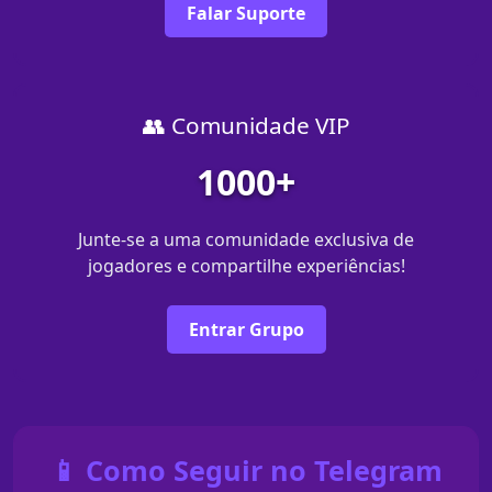
Falar Suporte
👥 Comunidade VIP
1000+
Junte-se a uma comunidade exclusiva de
jogadores e compartilhe experiências!
Entrar Grupo
📱 Como Seguir no Telegram