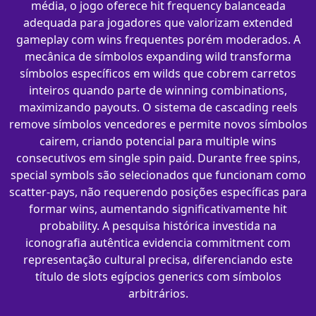
média, o jogo oferece hit frequency balanceada
adequada para jogadores que valorizam extended
gameplay com wins frequentes porém moderados. A
mecânica de símbolos expanding wild transforma
símbolos específicos em wilds que cobrem carretos
inteiros quando parte de winning combinations,
maximizando payouts. O sistema de cascading reels
remove símbolos vencedores e permite novos símbolos
cairem, criando potencial para multiple wins
consecutivos em single spin paid. Durante free spins,
special symbols são selecionados que funcionam como
scatter-pays, não requerendo posições específicas para
formar wins, aumentando significativamente hit
probability. A pesquisa histórica investida na
iconografia autêntica evidencia commitment com
representação cultural precisa, diferenciando este
título de slots egípcios generics com símbolos
arbitrários.