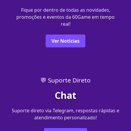
Fique por dentro de todas as novidades,
promoções e eventos da 60Game em tempo
real!
Ver Notícias
💬 Suporte Direto
Chat
Suporte direto via Telegram, respostas rápidas e
atendimento personalizado!