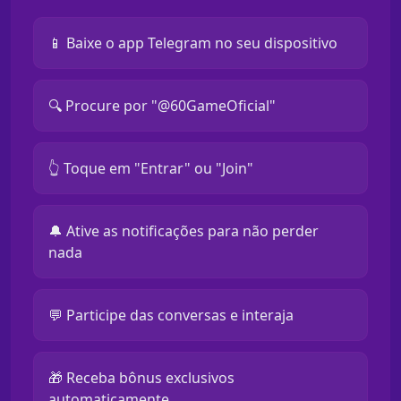
📱 Baixe o app Telegram no seu dispositivo
🔍 Procure por "@60GameOficial"
👆 Toque em "Entrar" ou "Join"
🔔 Ative as notificações para não perder
nada
💬 Participe das conversas e interaja
🎁 Receba bônus exclusivos
automaticamente