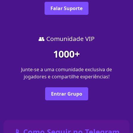
Falar Suporte
👥 Comunidade VIP
1000+
Junte-se a uma comunidade exclusiva de
jogadores e compartilhe experiências!
Entrar Grupo
📱 Como Seguir no Telegram