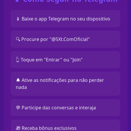
📱 Baixe o app Telegram no seu dispositivo
🔍 Procure por "@5Xt.ComOficial"
👆 Toque em "Entrar" ou "Join"
🔔 Ative as notificações para não perder
nada
💬 Participe das conversas e interaja
🎁 Receba bônus exclusivos