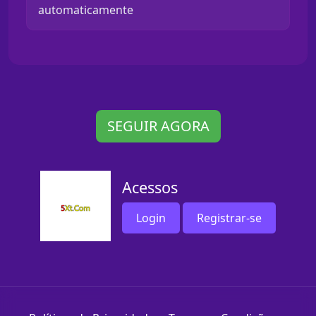
automaticamente
SEGUIR AGORA
Acessos
Login
Registrar-se