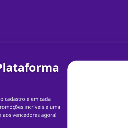
Plataforma
no cadastro e em cada
promoções incríveis e uma
se aos vencedores agora!