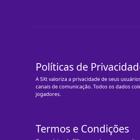
Políticas de Privacida
A 5Xt valoriza a privacidade de seus usuár
canais de comunicação. Todos os dados cole
jogadores.
Termos e Condições