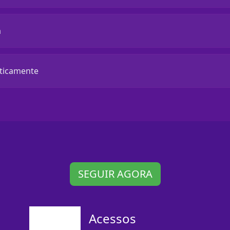
a
aticamente
SEGUIR AGORA
Acessos