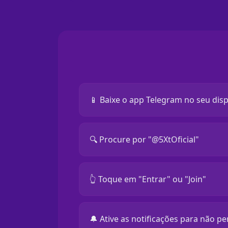
📱 Baixe o app Telegram no seu disp
🔍 Procure por "@5XtOficial"
👆 Toque em "Entrar" ou "Join"
🔔 Ative as notificações para não p