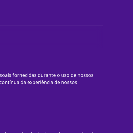
soais fornecidas durante o uso de nossos
 contínua da experiência de nossos