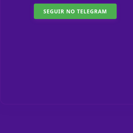
SEGUIR NO TELEGRAM