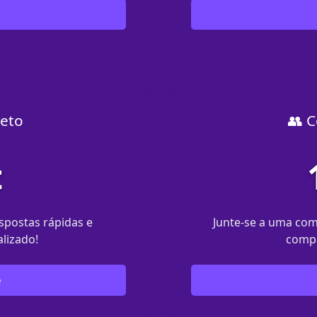
reto
👥 
t
espostas rápidas e
Junte-se a uma com
lizado!
compa
e