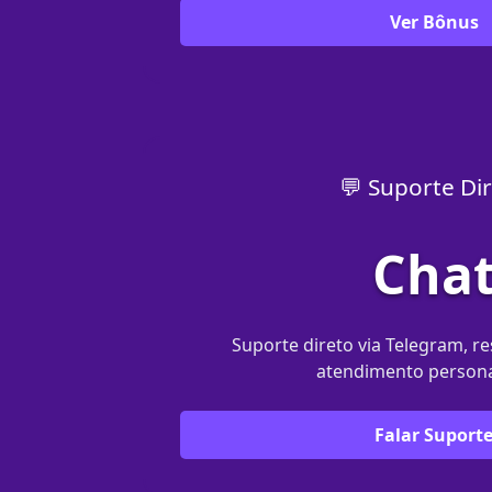
Ver Bônus
💬 Suporte Di
Cha
Suporte direto via Telegram, r
atendimento persona
Falar Suport