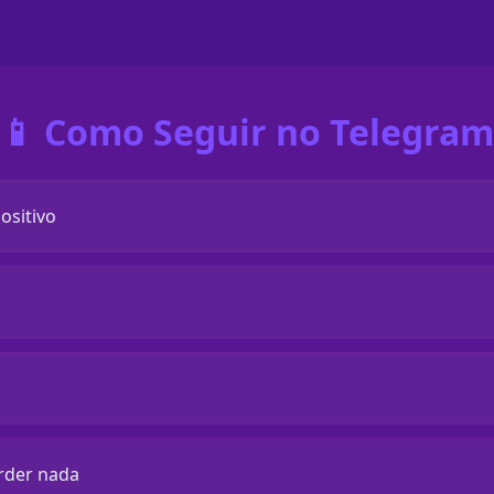
📱 Como Seguir no Telegram
ositivo
erder nada