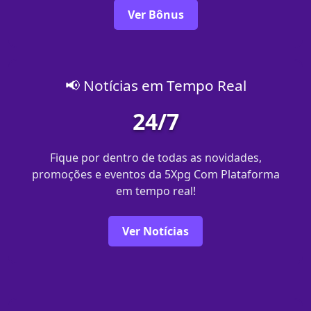
Ver Bônus
📢 Notícias em Tempo Real
24/7
Fique por dentro de todas as novidades,
promoções e eventos da 5Xpg Com Plataforma
em tempo real!
Ver Notícias