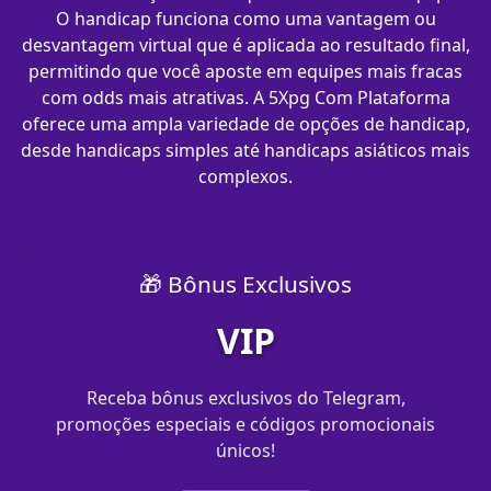
O handicap funciona como uma vantagem ou
desvantagem virtual que é aplicada ao resultado final,
permitindo que você aposte em equipes mais fracas
com odds mais atrativas. A 5Xpg Com Plataforma
oferece uma ampla variedade de opções de handicap,
desde handicaps simples até handicaps asiáticos mais
complexos.
🎁 Bônus Exclusivos
VIP
Receba bônus exclusivos do Telegram,
promoções especiais e códigos promocionais
únicos!