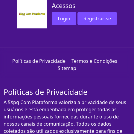
Acessos
Login
Registrar-se
Políticas de Privacidade
Termos e Condições
Sitemap
Políticas de Privacidade
A 5Xpg Com Plataforma valoriza a privacidade de seus
usuários e está empenhada em proteger todas as
informações pessoais fornecidas durante o uso de
nossos canais de comunicação. Todos os dados
coletados são utilizados exclusivamente para fins de