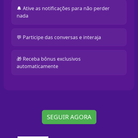
🔔 Ative as notificações para não perder
nada
💬 Participe das conversas e interaja
🎁 Receba bônus exclusivos
automaticamente
SEGUIR AGORA