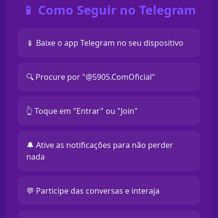
📱 Como Seguir no Telegram
📱 Baixe o app Telegram no seu dispositivo
🔍 Procure por "@5905.ComOficial"
👆 Toque em "Entrar" ou "Join"
🔔 Ative as notificações para não perder
nada
💬 Participe das conversas e interaja