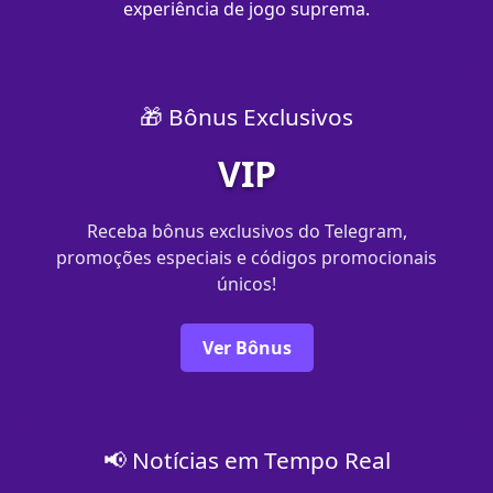
experiência de jogo suprema.
🎁 Bônus Exclusivos
VIP
Receba bônus exclusivos do Telegram,
promoções especiais e códigos promocionais
únicos!
Ver Bônus
📢 Notícias em Tempo Real