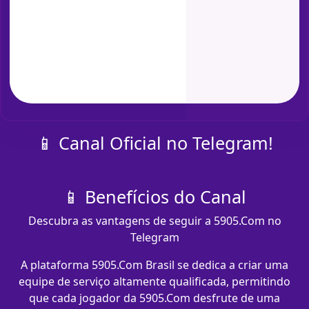
📱 Canal Oficial no Telegram!
📱 Benefícios do Canal
Descubra as vantagens de seguir a 5905.Com no
Telegram
A plataforma 5905.Com Brasil se dedica a criar uma
equipe de serviço altamente qualificada, permitindo
que cada jogador da 5905.Com desfrute de uma