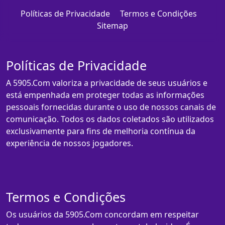
Políticas de Privacidade
Termos e Condições
Sitemap
Políticas de Privacidade
A 5905.Com valoriza a privacidade de seus usuários e
está empenhada em proteger todas as informações
pessoais fornecidas durante o uso de nossos canais de
comunicação. Todos os dados coletados são utilizados
exclusivamente para fins de melhoria contínua da
experiência de nossos jogadores.
Termos e Condições
Os usuários da 5905.Com concordam em respeitar