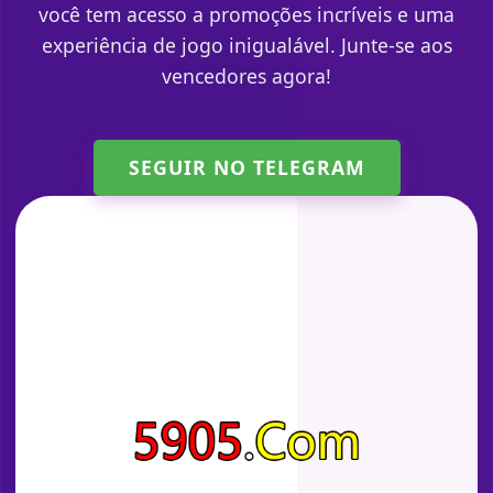
você tem acesso a promoções incríveis e uma
experiência de jogo inigualável. Junte-se aos
vencedores agora!
SEGUIR NO TELEGRAM