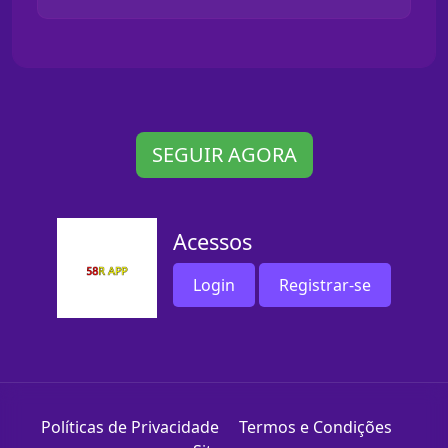
SEGUIR AGORA
Acessos
Login
Registrar-se
Políticas de Privacidade
Termos e Condições