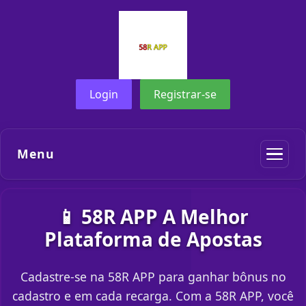
Login
Registrar-se
Menu
📱 58R APP A Melhor
Plataforma de Apostas
Cadastre-se na 58R APP para ganhar bônus no
cadastro e em cada recarga. Com a 58R APP, você