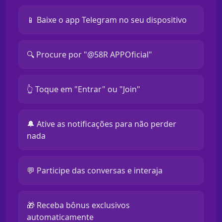
📱 Baixe o app Telegram no seu dispositivo
🔍 Procure por "@58R APPOficial"
👆 Toque em "Entrar" ou "Join"
🔔 Ative as notificações para não perder
nada
💬 Participe das conversas e interaja
🎁 Receba bônus exclusivos
automaticamente