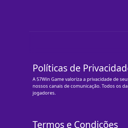
Políticas de Privacida
A 57Win Game valoriza a privacidade de se
nossos canais de comunicação. Todos os dad
jogadores.
Termos e Condições