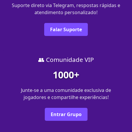
Suporte direto via Telegram, respostas rápidas e
atendimento personalizado!
Falar Suporte
👥 Comunidade VIP
1000+
Junte-se a uma comunidade exclusiva de
jogadores e compartilhe experiências!
Entrar Grupo