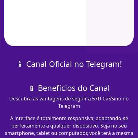
📱 Canal Oficial no Telegram!
📱 Benefícios do Canal
Descubra as vantagens de seguir a 57D CaSSino no
Telegram
A interface é totalmente responsiva, adaptando-se
perfeitamente a qualquer dispositivo. Seja no seu
smartphone, tablet ou computador, você terá a mesma