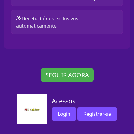
🎁 Receba bônus exclusivos
automaticamente
SEGUIR AGORA
Acessos
Login
Registrar-se