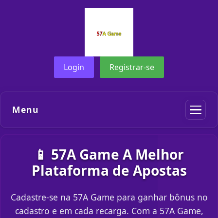
Login
Registrar-se
Menu
📱 57A Game A Melhor
Plataforma de Apostas
Cadastre-se na 57A Game para ganhar bônus no
cadastro e em cada recarga. Com a 57A Game,