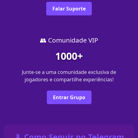
Falar Suporte
👥 Comunidade VIP
1000+
Junte-se a uma comunidade exclusiva de
jogadores e compartilhe experiências!
Entrar Grupo
📱 Como Seguir no Telegram