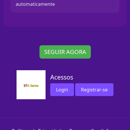
automaticamente
SEGUIR AGORA
Acessos
Login
Registrar-se