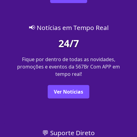
📢 Notícias em Tempo Real
24/7
Fique por dentro de todas as novidades,
promoções e eventos da 567Br Com APP em
tempo real!
Ver Notícias
💬 Suporte Direto