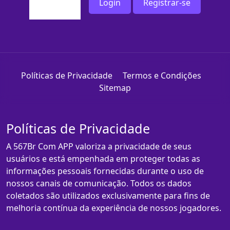
Login
Registrar-se
Políticas de Privacidade
Termos e Condições
Sitemap
Políticas de Privacidade
A 567Br Com APP valoriza a privacidade de seus
usuários e está empenhada em proteger todas as
informações pessoais fornecidas durante o uso de
nossos canais de comunicação. Todos os dados
coletados são utilizados exclusivamente para fins de
melhoria contínua da experiência de nossos jogadores.