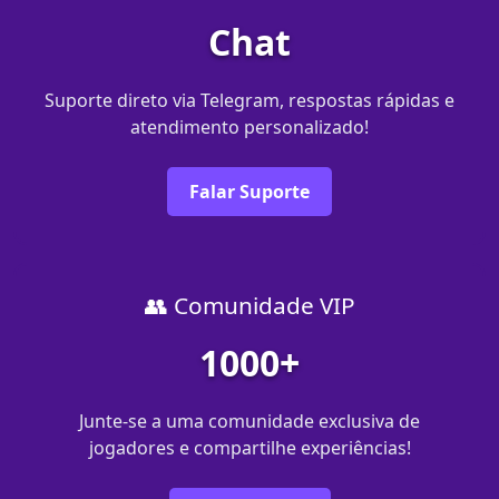
Chat
Suporte direto via Telegram, respostas rápidas e
atendimento personalizado!
Falar Suporte
👥 Comunidade VIP
1000+
Junte-se a uma comunidade exclusiva de
jogadores e compartilhe experiências!