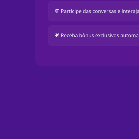
💬 Participe das conversas e interaj
🎁 Receba bônus exclusivos autom