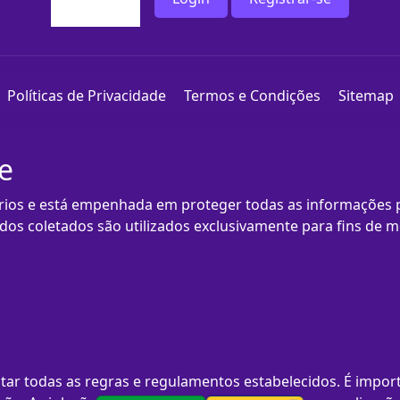
Políticas de Privacidade
Termos e Condições
Sitemap
de
ários e está empenhada em proteger todas as informações 
os coletados são utilizados exclusivamente para fins de m
r todas as regras e regulamentos estabelecidos. É import