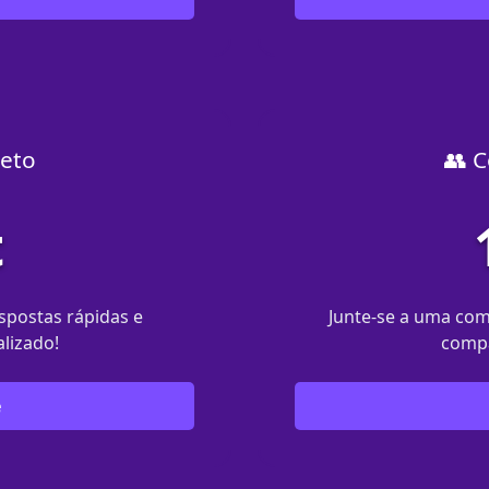
reto
👥 
t
espostas rápidas e
Junte-se a uma com
lizado!
compa
e