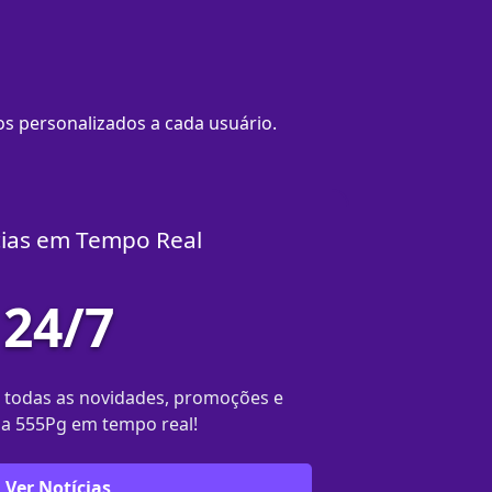
os personalizados a cada usuário.
cias em Tempo Real
24/7
e todas as novidades, promoções e
a 555Pg em tempo real!
Ver Notícias