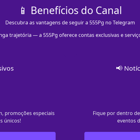
📱 Benefícios do Canal
Descubra as vantagens de seguir a 555Pg no Telegram
nga trajetória — a 555Pg oferece contas exclusivas e serviç
sivos
📢 Notí
m, promoções especiais
Fique por dentro d
s únicos!
eventos d