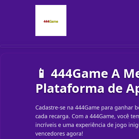
📱 444Game A M
Plataforma de A
Cadastre-se na 444Game para ganhar b
cada recarga. Com a 444Game, você te
incríveis e uma experiência de jogo inig
vencedores agora!