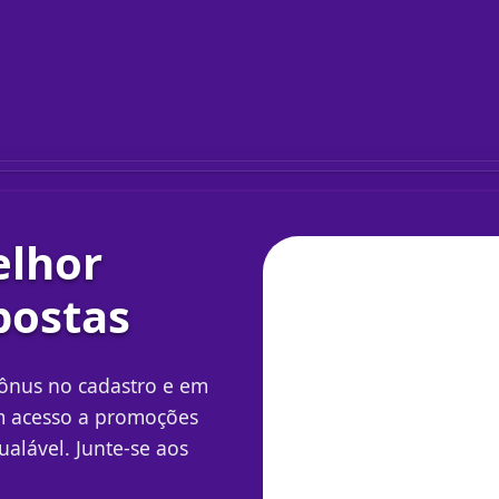
elhor
postas
ônus no cadastro e em
m acesso a promoções
ualável. Junte-se aos