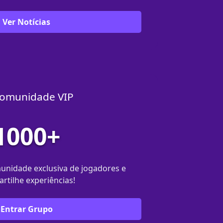
Ver Notícias
Comunidade VIP
1000+
unidade exclusiva de jogadores e
rtilhe experiências!
Entrar Grupo