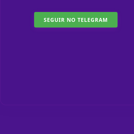
SEGUIR NO TELEGRAM