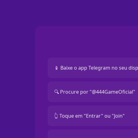
📱 Baixe o app Telegram no seu disp
🔍 Procure por "@444GameOficial"
👆 Toque em "Entrar" ou "Join"