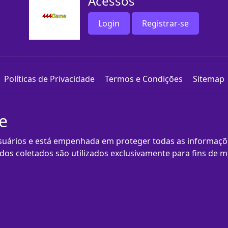
Acessos
Login
Registrar-se
Políticas de Privacidade
Termos e Condições
Sitemap
de
usuários e está empenhada em proteger todas as informaçõ
os coletados são utilizados exclusivamente para fins de m