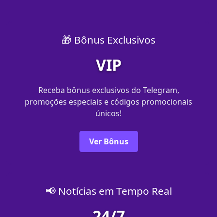
🎁 Bônus Exclusivos
VIP
Receba bônus exclusivos do Telegram,
promoções especiais e códigos promocionais
únicos!
Ver Bônus
📢 Notícias em Tempo Real
24/7