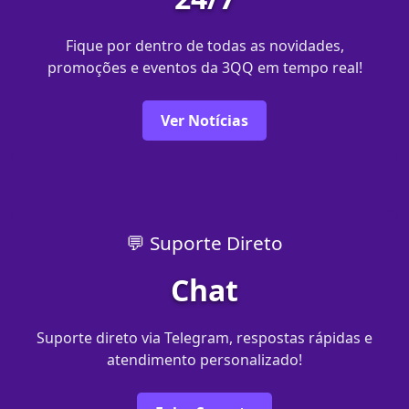
Fique por dentro de todas as novidades,
promoções e eventos da 3QQ em tempo real!
Ver Notícias
💬 Suporte Direto
Chat
Suporte direto via Telegram, respostas rápidas e
atendimento personalizado!