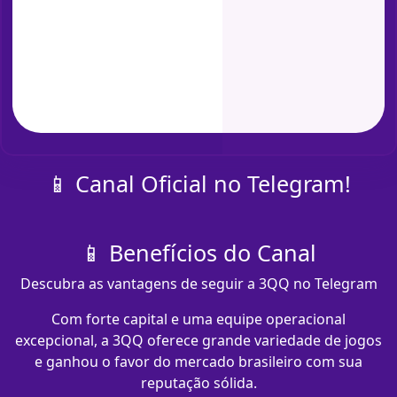
📱 Canal Oficial no Telegram!
📱 Benefícios do Canal
Descubra as vantagens de seguir a 3QQ no Telegram
Com forte capital e uma equipe operacional
excepcional, a 3QQ oferece grande variedade de jogos
e ganhou o favor do mercado brasileiro com sua
reputação sólida.