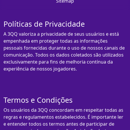
Sitemap
Políticas de Privacidade
A 3QQ valoriza a privacidade de seus usuários e está
empenhada em proteger todas as informações
pessoais fornecidas durante o uso de nossos canais de
comunicação. Todos os dados coletados são utilizados
exclusivamente para fins de melhoria contínua da
experiência de nossos jogadores.
Termos e Condições
Os usuários da 3QQ concordam em respeitar todas as
regras e regulamentos estabelecidos. É importante ler
e entender todos os termos antes de participar de