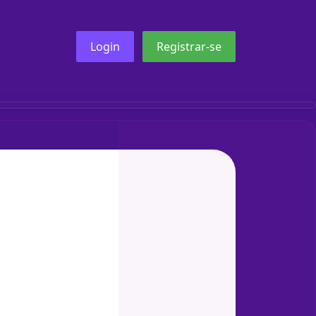
Login
Registrar-se