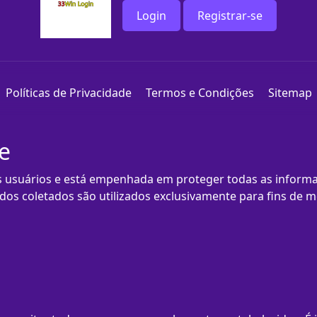
Login
Registrar-se
Políticas de Privacidade
Termos e Condições
Sitemap
de
us usuários e está empenhada em proteger todas as inform
os coletados são utilizados exclusivamente para fins de m