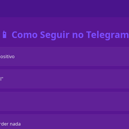
📱 Como Seguir no Telegram
ositivo
l"
erder nada