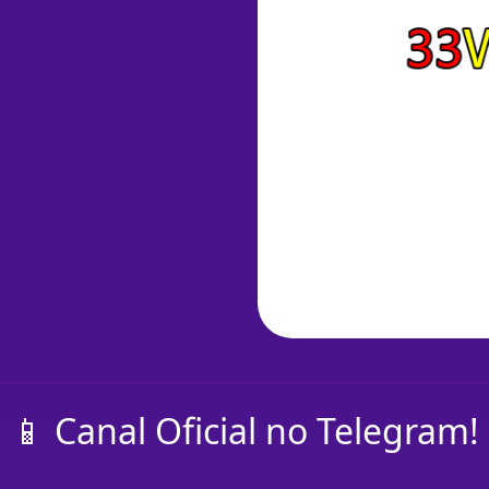
📱 Canal Oficial no Telegram!