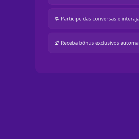
💬 Participe das conversas e interaj
🎁 Receba bônus exclusivos autom