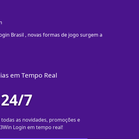
m
gin Brasil , novas formas de jogo surgem a
cias em Tempo Real
24/7
e todas as novidades, promoções e
33Win Login em tempo real!