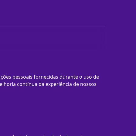
ações pessoais fornecidas durante o uso de
elhoria contínua da experiência de nossos