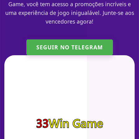
Game, você tem acesso a promoções incríveis e
uma experiência de jogo inigualável. Junte-se aos
vencedores agora!
SEGUIR NO TELEGRAM