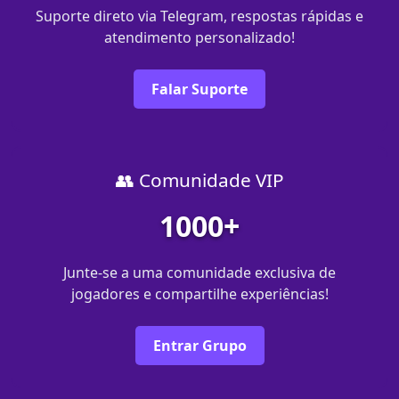
Suporte direto via Telegram, respostas rápidas e
atendimento personalizado!
Falar Suporte
👥 Comunidade VIP
1000+
Junte-se a uma comunidade exclusiva de
jogadores e compartilhe experiências!
Entrar Grupo