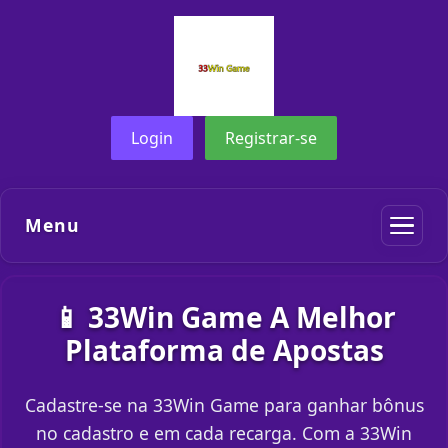
Login
Registrar-se
Menu
📱 33Win Game A Melhor
Plataforma de Apostas
Cadastre-se na 33Win Game para ganhar bônus
no cadastro e em cada recarga. Com a 33Win