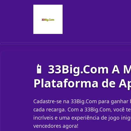
📱 33Big.Com A 
Plataforma de A
Cadastre-se na 33Big.Com para ganhar 
cada recarga. Com a 33Big.Com, você t
incríveis e uma experiência de jogo inig
vencedores agora!