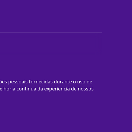
ões pessoais fornecidas durante o uso de
elhoria contínua da experiência de nossos