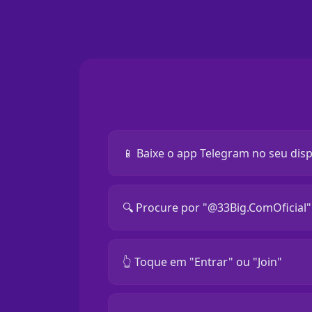
📱 Baixe o app Telegram no seu disp
🔍 Procure por "@33Big.ComOficial"
👆 Toque em "Entrar" ou "Join"