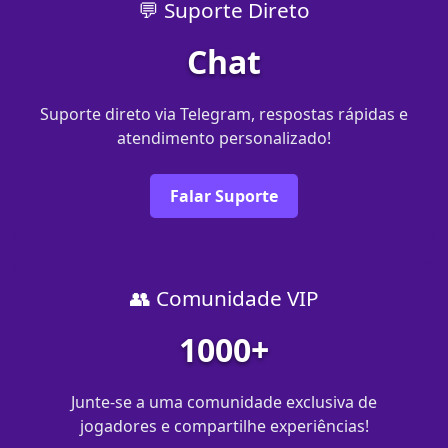
💬 Suporte Direto
Chat
Suporte direto via Telegram, respostas rápidas e
atendimento personalizado!
Falar Suporte
👥 Comunidade VIP
1000+
Junte-se a uma comunidade exclusiva de
jogadores e compartilhe experiências!