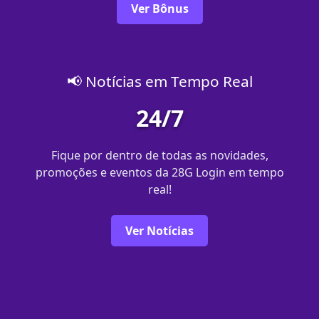
Ver Bônus
📢 Notícias em Tempo Real
24/7
Fique por dentro de todas as novidades,
promoções e eventos da 28G Login em tempo
real!
Ver Notícias