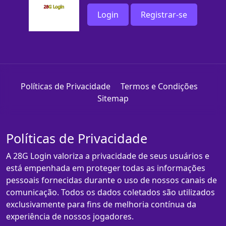
Login
Registrar-se
Políticas de Privacidade
Termos e Condições
Sitemap
Políticas de Privacidade
A 28G Login valoriza a privacidade de seus usuários e
está empenhada em proteger todas as informações
pessoais fornecidas durante o uso de nossos canais de
comunicação. Todos os dados coletados são utilizados
exclusivamente para fins de melhoria contínua da
experiência de nossos jogadores.