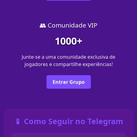
👥 Comunidade VIP
1000+
Junte-se a uma comunidade exclusiva de
jogadores e compartilhe experiências!
Entrar Grupo
📱 Como Seguir no Telegram