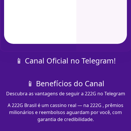
📱 Canal Oficial no Telegram!
📱 Benefícios do Canal
Descubra as vantagens de seguir a 222G no Telegram
A 222G Brasil é um cassino real — na 222G , prêmios
milionários e reembolsos aguardam por você, com
garantia de credibilidade.