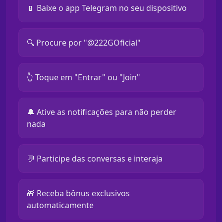
📱 Baixe o app Telegram no seu dispositivo
🔍 Procure por "@222GOficial"
👆 Toque em "Entrar" ou "Join"
🔔 Ative as notificações para não perder
nada
💬 Participe das conversas e interaja
🎁 Receba bônus exclusivos
automaticamente