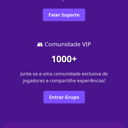
Falar Suporte
👥 Comunidade VIP
1000+
Junte-se a uma comunidade exclusiva de
jogadores e compartilhe experiências!
Entrar Grupo