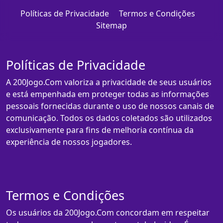
Políticas de Privacidade
Termos e Condições
Sitemap
Políticas de Privacidade
A 200Jogo.Com valoriza a privacidade de seus usuários
e está empenhada em proteger todas as informações
pessoais fornecidas durante o uso de nossos canais de
comunicação. Todos os dados coletados são utilizados
exclusivamente para fins de melhoria contínua da
experiência de nossos jogadores.
Termos e Condições
Os usuários da 200Jogo.Com concordam em respeitar