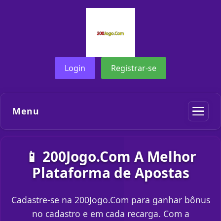
Login
Registrar-se
Menu
📱 200Jogo.Com A Melhor
Plataforma de Apostas
Cadastre-se na 200Jogo.Com para ganhar bônus
no cadastro e em cada recarga. Com a