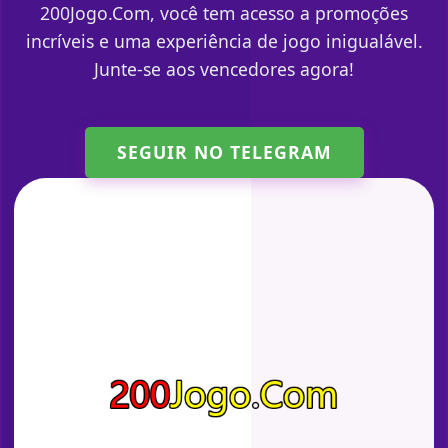
200Jogo.Com, você tem acesso a promoções
incríveis e uma experiência de jogo inigualável.
Junte-se aos vencedores agora!
SEGUIR NO TELEGRAM