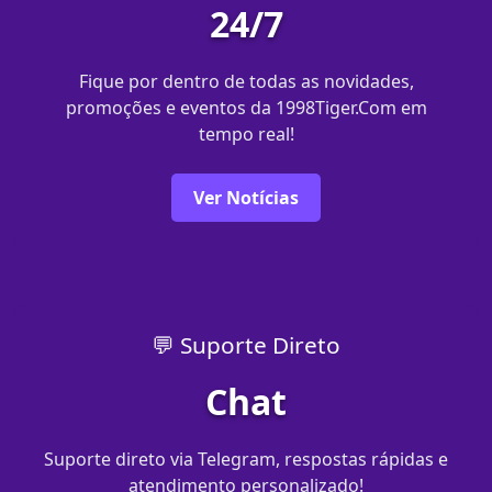
24/7
Fique por dentro de todas as novidades,
promoções e eventos da 1998Tiger.Com em
tempo real!
Ver Notícias
💬 Suporte Direto
Chat
Suporte direto via Telegram, respostas rápidas e
atendimento personalizado!