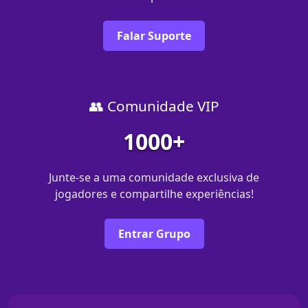
Falar Suporte
👥 Comunidade VIP
1000+
Junte-se a uma comunidade exclusiva de
jogadores e compartilhe experiências!
Entrar Grupo