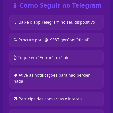
📱 Como Seguir no Telegram
📱 Baixe o app Telegram no seu dispositivo
🔍 Procure por "@1998Tiger.ComOficial"
👆 Toque em "Entrar" ou "Join"
🔔 Ative as notificações para não perder
nada
💬 Participe das conversas e interaja