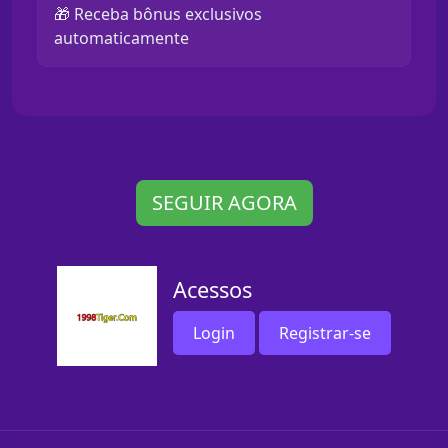
🎁 Receba bônus exclusivos
automaticamente
SEGUIR AGORA
Acessos
Login
Registrar-se