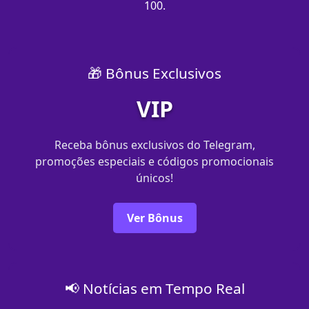
100.
🎁 Bônus Exclusivos
VIP
Receba bônus exclusivos do Telegram,
promoções especiais e códigos promocionais
únicos!
Ver Bônus
📢 Notícias em Tempo Real