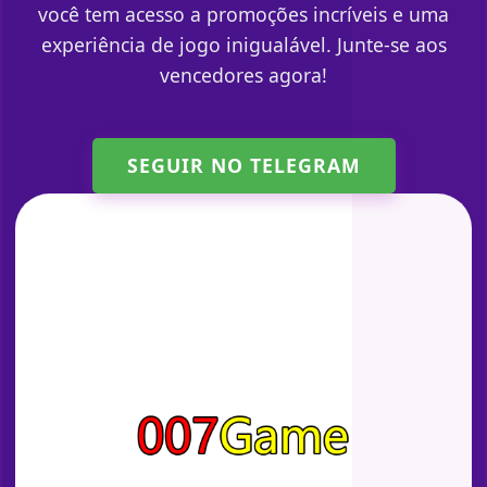
você tem acesso a promoções incríveis e uma
experiência de jogo inigualável. Junte-se aos
vencedores agora!
SEGUIR NO TELEGRAM